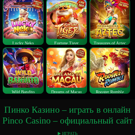
Lucky Neko
Fortune Tiger
Treasures of Aztec
Wild Bandito
Dreams of Macau
Rooster Rumble
Пинко Казино – играть в онлайн
Pinco Casino – официальный сайт
▶️ ИГРАТЬ