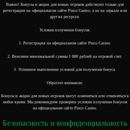
Важно! Бонусы и акции для новых игроков действуют только для
регистрации на официальном сайте Pinco Casino, а не на зеркале или
других ресурсах.
Условия получения бонусов:
1. Регистрация на официальном сайте Pinco Casino.
2. Внесение минимальной суммы 1 000 рублей на игровой счет.
3. Успешное выполнение условий для получения бонуса.
Обратите внимание:
Бонусы и акции для новых игроков могут изменяться или отменяться в
любое время. Мы рекомендуем проверять условия получения бонусов
на официальном сайте Pinco Casino.
Безопасность и конфиденциальность