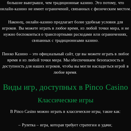
большие выигрыши, чем традиционные казино. Это потому, что
онлайн-казино не имеет ограничений, связанных с физическим местом.
Наконец, онлайн-казино предлагает более удобные условия для
игроков. Вы можете играть в любое время, из любой точки мира, и не
нужно беспокоиться о транспортными расходами или ограничениях,
связанных с традиционными казино.
Пинко Казино – это официальный сайт, где вы можете играть в любое
время и из любой точки мира. Мы обеспечиваем безопасность и
доступность для наших игроков, чтобы вы могли насладиться игрой в
любое время.
Виды игр, доступных в Pinco Casino
Классические игры
В Pinco Casino можно играть в классические игры, такие как:
– Рулетка – игра, которая требует стратегии и удачи;