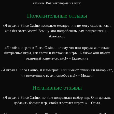
казино. Вот некоторые из них:
Положительные отзывы
«Я играл в Pinco Casino несколько месяцев, и я не могу сказать, как я
жил без этого места! Вам нужно попробовать, вам понравится!» –
Александр
«Я люблю играть в Pinco Casino, потому что они предлагают такие
интересные игры, как слоты и карточные игры. А также они имеют
отличный клиент-сервис!» – Екатерина
«Я играл в Pinco Casino, и я выиграл! Они имеют отличный выбор игр,
и я рекомендую всем попробовать!» – Михаил
Негативные отзывы
«Я играл в Pinco Casino, но я не понравился выбор игр. Они должны
добавить больше игр, чтобы я остался играть.» – Ольга