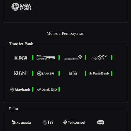
Metode Pembayaran
Transfer Bank
Pulsa