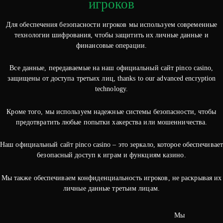
игроков
Для обеспечения безопасности игроков мы используем современные
технологии шифрования, чтобы защитить их личные данные и
финансовые операции.
Все данные, передаваемые на наш официальный сайт pinco casino,
защищены от доступа третьих лиц, thanks to our advanced encryption
technology.
Кроме того, мы используем надежные системы безопасности, чтобы
предотвратить любые попытки хакерства или мошенничества.
Наш официальный сайт pinco casino – это зеркало, которое обеспечивает
безопасный доступ к играм и функциям казино.
Мы также обеспечиваем конфиденциальность игроков, не раскрывая их
личные данные третьим лицам.
Мы