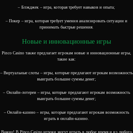
– Блэкджек – игра, которая требует навыков и опыта;
– Покер – игра, которая требует умения анализировать ситуации и
принимать быстрые решения.
Новые и инновационные игры
Pinco Casino также предлагает игрокам новые и инновационные игры,
такие как:
– Виртуальные слоты – игры, которые предлагают игрокам возможность
выиграть большие суммы денег;
– Онлайн-лотереи – игры, которые предлагают игрокам возможность
выиграть большие суммы денег;
– Онлайн-казино – игры, которые предлагают игрокам возможность
играть в онлайн-казино.
Важно! В Pinco Casino игроки могут играть в любое время и из любого