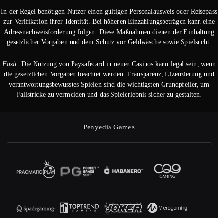
In der Regel benötigen Nutzer einen gültigen Personalausweis oder Reisepass
zur Verifikation ihrer Identität. Bei höheren Einzahlungsbeträgen kann eine
Adressnachweisforderung folgen. Diese Maßnahmen dienen der Einhaltung
gesetzlicher Vorgaben und dem Schutz vor Geldwäsche sowie Spielsucht.
Fazit:
Die Nutzung von Paysafecard in neuen Casinos kann legal sein, wenn
die gesetzlichen Vorgaben beachtet werden. Transparenz, Lizenzierung und
verantwortungsbewusstes Spielen sind die wichtigsten Grundpfeiler, um
Fallstricke zu vermeiden und das Spielerlebnis sicher zu gestalten.
Penyedia Games