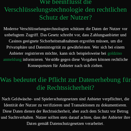
Wie beeinflusst die
Verschlüsselungstechnologie den rechtlichen
Schutz der Nutzer?
Moderne Verschlüsselungstechnologien schützen die Daten der Nutzer vor
unbefugtem Zugriff. Das Gesetz schreibt vor, dass Zahlungsanbieter und
Casinos geeignete Sicherheitsmaßnahmen ergreifen müssen, um die
Privatsphäre und Datenintegrität zu gewährleisten. Wer sich bei einem
Anbieter registrieren möchte, kann sich beispielsweise bei
goldzino
anmeldung
informieren. Verstöße gegen diese Vorgaben können rechtliche
Konsequenzen für Anbieter nach sich ziehen.
Was bedeutet die Pflicht zur Datenerhebung für
die Rechtssicherheit?
Nach Geldwäsche- und Spielerschutzgesetzen sind Anbieter verpflichtet, die
Identität der Nutzer zu verifizieren und Transaktionen zu dokumentieren.
Diese Daten dienen der Rechtssicherheit, aber auch dem Schutz vor Betrug
und Suchtverhalten. Nutzer sollten stets darauf achten, dass der Anbieter ihre
Daten gemäß Datenschutzgesetzen verarbeitet.