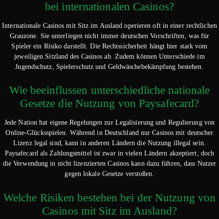
bei internationalen Casinos?
Internationale Casinos mit Sitz im Ausland operieren oft in einer rechtlichen
Grauzone. Sie unterliegen nicht immer deutschen Vorschriften, was für
Spieler ein Risiko darstellt. Die Rechtssicherheit hängt hier stark vom
jeweiligen Sitzland des Casinos ab. Zudem können Unterschiede im
Jugendschutz, Spielerschutz und Geldwäschebekämpfung bestehen.
Wie beeinflussen unterschiedliche nationale
Gesetze die Nutzung von Paysafecard?
Jede Nation hat eigene Regelungen zur Legalisierung und Regulierung von
Online-Glücksspielen. Während in Deutschland nur Casinos mit deutscher
Lizenz legal sind, kann in anderen Ländern die Nutzung illegal sein.
Paysafecard als Zahlungsmittel ist zwar in vielen Ländern akzeptiert, doch
die Verwendung in nicht lizenzierten Casinos kann dazu führen, dass Nutzer
gegen lokale Gesetze verstoßen.
Welche Risiken bestehen bei der Nutzung von
Casinos mit Sitz im Ausland?