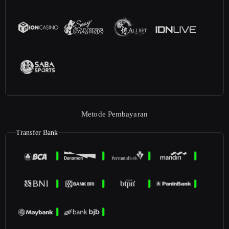
Metode Pembayaran
Transfer Bank