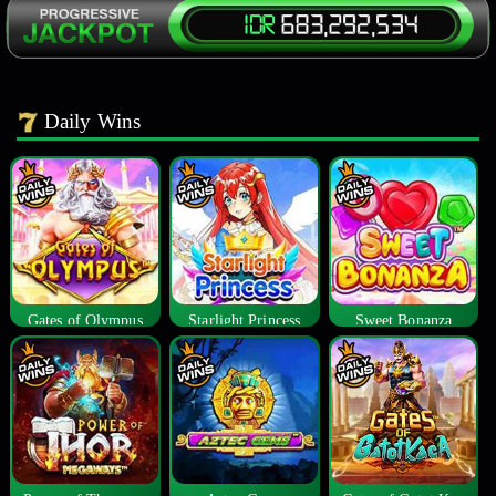
Daily Wins
Gates of Olympus
Starlight Princess
Sweet Bonanza