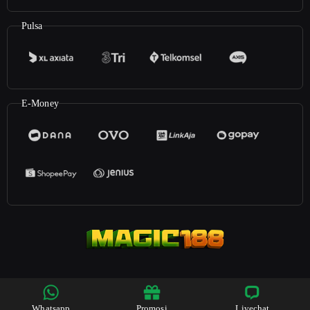
Pulsa
E-Money
©2023
Magic188
. All rights reserved | 18+
Whatsapp
Promosi
Livechat