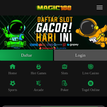
Beranda
Slot Online
Live Casino
Sportsbook
Arcade
Togel Online
Daftar
Login
Poker
Whatsapp
Home
Hot Games
Slots
Live Casino
Telegram
Sports
Arcade
Poker
Togel Online
Livechat