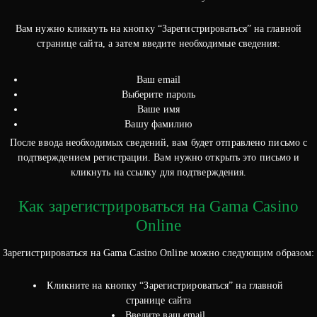
Вам нужно кликнуть на кнопку “Зарегистрироваться” на главной
странице сайта, а затем введите необходимые сведения:
Ваш email
Выберите пароль
Ваше имя
Вашу фамилию
После ввода необходимых сведений, вам будет отправлено письмо с
подтверждением регистрации. Вам нужно открыть это письмо и
кликнуть на ссылку для подтверждения.
Как зарегистрироваться на Gama Casino
Online
Зарегистрироваться на Gama Casino Online можно следующим образом:
Кликните на кнопку “Зарегистрироваться” на главной
странице сайта
Введите ваш email