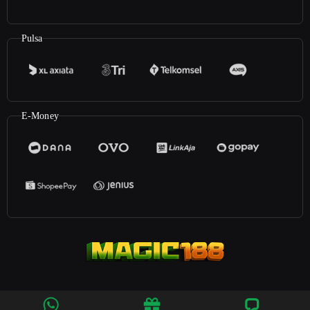
Pulsa
E-Money
©2023
Magic188
. All rights reserved | 18+