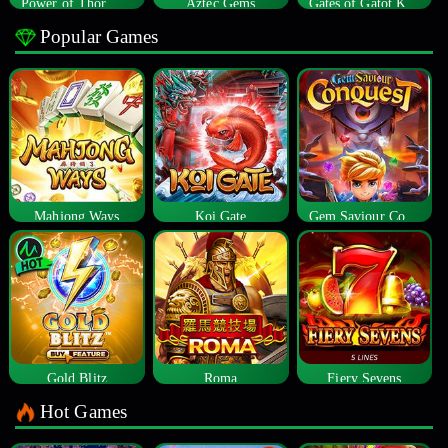
Power of Thor Megaways
Aztec Gems
Gates of Gatot Kaca
Popular Games
Mahjong Ways
Koi Gate
Gem Saviour Conquest
Gold Blitz
Roma
Fiery Sevens
Hot Games