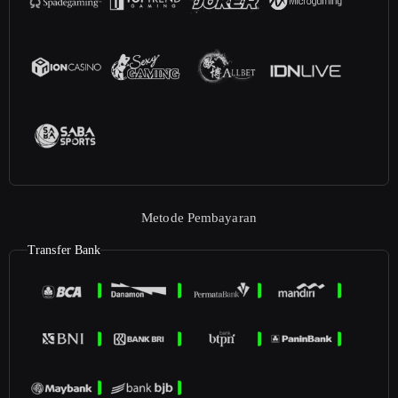
Metode Pembayaran
Transfer Bank