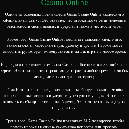
Casino Online
Одним из основных преимуществ Gama Casino Online является его
официальный статус. Это означает, что игроки могут быть уверены в
безопасности своих данных и средств, а также в честности игры.
Кроме того, Gama Casino Online предлагает широкий спектр игр,
включая слоты, карточные игры, рулетку и другие. Игроки могут
выбрать игру, которая им понравится, и начать играть в любое время.
Еще одним преимуществом Gama Casino Online является его мобильная
версия. Это означает, что игроки могут играть в любое время и в любом
месте, где есть доступ к интернету.
Гама Казино также предлагает различные бонусы и акции, чтобы
привлечь новых игроков и удержать уже существующих. Это может
включать в себя приветственные бонусы, бесплатные спины и другие
предложения.
Кроме того, Gama Casino Online предлагает 24/7 поддержку, чтобы
помочь игрокам в случае каких-либо вопросов или проблем.