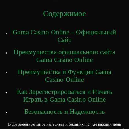
Содержимое
Gama Casino Online – Официальный
Сайт
Преимущества официального сайта
Gama Casino Online
Преимущества и Функции Gama
Casino Online
Как Зарегистрироваться и Начать
Играть в Gama Casino Online
Безопасность и Надежность
В современном мире интернета и онлайн-игр, где каждый день