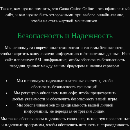
Также, вам нужно помнить, что Gama Casino Online – это официальный
сайт, и вам нужно быть осторожными при выборе онлайн-казино,
чтобы не стать жертвой мошенников.
Безопасность и Надежность
Мы используем современные технологии и системы безопасности,
чтобы защитить вашу личную информацию и финансовые данные. Наш
сайт использует SSL-шифрование, чтобы обеспечить безопасность
передачи данных между вашим браузером и нашим сервером.
Мы используем надежные платежные системы, чтобы
обеспечить безопасность транзакций.
Мы регулярно обновляем наш софт, чтобы предотвратить
любые уязвимости и обеспечить безопасность вашей игры.
Мы обеспечиваем конфиденциальность вашей личной
информации, не передавая ее третьим лицам.
Мы также обеспечиваем надежность своих игр, используя проверенные
и надежные программы, чтобы обеспечить честность и справедливость