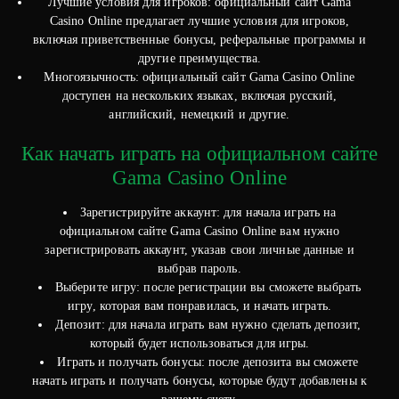
Лучшие условия для игроков: официальный сайт Gama
Casino Online предлагает лучшие условия для игроков,
включая приветственные бонусы, реферальные программы и
другие преимущества.
Многоязычность: официальный сайт Gama Casino Online
доступен на нескольких языках, включая русский,
английский, немецкий и другие.
Как начать играть на официальном сайте
Gama Casino Online
Зарегистрируйте аккаунт: для начала играть на
официальном сайте Gama Casino Online вам нужно
зарегистрировать аккаунт, указав свои личные данные и
выбрав пароль.
Выберите игру: после регистрации вы сможете выбрать
игру, которая вам понравилась, и начать играть.
Депозит: для начала играть вам нужно сделать депозит,
который будет использоваться для игры.
Играть и получать бонусы: после депозита вы сможете
начать играть и получать бонусы, которые будут добавлены к