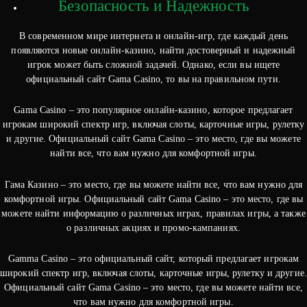
Безопасность и Надежность
В современном мире интернета и онлайн-игр, где каждый день
появляются новые онлайн-казино, найти достоверный и надежный
игрок может быть сложной задачей. Однако, если вы ищете
официальный сайт Gama Casino, то вы на правильном пути.
Gama Casino – это популярное онлайн-казино, которое предлагает
игрокам широкий спектр игр, включая слоты, карточные игры, рулетку
и другие. Официальный сайт Gama Casino – это место, где вы можете
найти все, что вам нужно для комфортной игры.
Гама Казино – это место, где вы можете найти все, что вам нужно для
комфортной игры. Официальный сайт Gama Casino – это место, где вы
можете найти информацию о различных играх, правилах игры, а также
о различных акциях и промо-кампаниях.
Gamma Casino – это официальный сайт, который предлагает игрокам
широкий спектр игр, включая слоты, карточные игры, рулетку и другие.
Официальный сайт Gama Casino – это место, где вы можете найти все,
что вам нужно для комфортной игры.