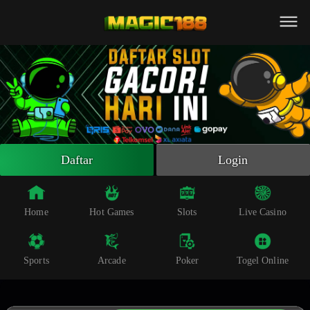
Beranda
Slot Online
Live Casino
Sportsbook
Arcade
Togel Online
Daftar
Login
Poker
Whatsapp
Home
Hot Games
Slots
Live Casino
Telegram
Sports
Arcade
Poker
Togel Online
Livechat