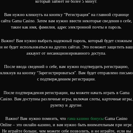
который займет не более 5 минут.
Вам нужно кликнуть на кнопку “Регистрация” на главной странице
сайта Gama Casino. Затем вам нужно ввести некоторые сведения о себе,
такие как имя, фамилия, адрес электронной почты и пароль.
Важно! Вам нужно выбрать надежный пароль, который будет сложным
и не будет использоваться на других сайтах. Это поможет защитить ваш
аккаунт от несанкционированного доступа.
После ввода сведений о себе, вам нужно подтвердить регистрацию,
кликнув на кнопку “Зарегистрироваться”. Вам будет отправлено письмо
с подтверждением регистрации.
После подтверждения регистрации, вы можете начать играть в Gama
Casino. Вам доступны различные игры, включая слоты, карточные игры,
рулетку и другие.
Важно! Вам нужно помнить, что
гама казино бонусы
Gama Casino
Online – это онлайн-казино, и вам нужно быть внимательным при игре.
Не играйте больше, чем можете себе позволить, и не играйте, если вы