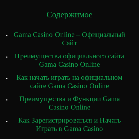
Содержимое
Gama Casino Online – Официальный
Сайт
Преимущества официального сайта
Gama Casino Online
Как начать играть на официальном
сайте Gama Casino Online
Преимущества и Функции Gama
Casino Online
Как Зарегистрироваться и Начать
Играть в Gama Casino