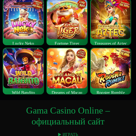
Lucky Neko
Fortune Tiger
Treasures of Aztec
Wild Bandito
Dreams of Macau
Rooster Rumble
Gama Casino Online –
официальный сайт
▶️ ИГРАТЬ