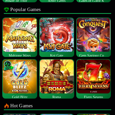
Power of Thor Megaways
Aztec Gems
Gates of Gatot Kaca
Popular Games
Mahjong Ways
Koi Gate
Gem Saviour Conquest
Gold Blitz
Roma
Fiery Sevens
Hot Games