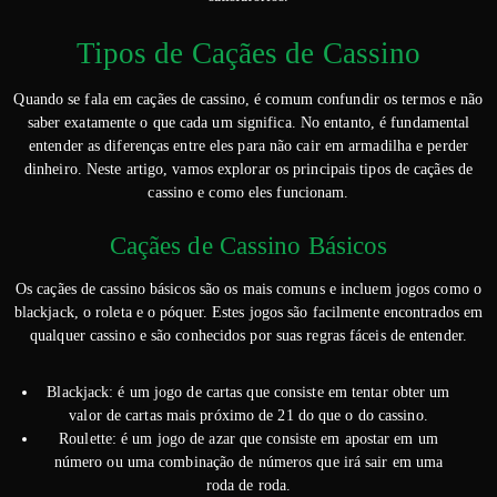
Tipos de Caçães de Cassino
Quando se fala em caçães de cassino, é comum confundir os termos e não
saber exatamente o que cada um significa. No entanto, é fundamental
entender as diferenças entre eles para não cair em armadilha e perder
dinheiro. Neste artigo, vamos explorar os principais tipos de caçães de
cassino e como eles funcionam.
Caçães de Cassino Básicos
Os caçães de cassino básicos são os mais comuns e incluem jogos como o
blackjack, o roleta e o póquer. Estes jogos são facilmente encontrados em
qualquer cassino e são conhecidos por suas regras fáceis de entender.
Blackjack: é um jogo de cartas que consiste em tentar obter um
valor de cartas mais próximo de 21 do que o do cassino.
Roulette: é um jogo de azar que consiste em apostar em um
número ou uma combinação de números que irá sair em uma
roda de roda.