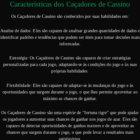
Características dos Caçadores de Cassino
Os Caçadores de Cassino são conhecidos por suas habilidades em:
Analise de dados: Eles são capazes de analisar grandes quantidades de dados e
identificar padrões e tendências que podem ser úteis para tomar decisões mais
informadas.
Estratégia: Os Caçadores de Cassino são capazes de criar estratégias
personalizadas para cada jogo, adaptando-se às condições do jogo e às suas
próprias habilidades.
Flexibilidade: Eles são capazes de adaptar-se às mudanças do jogo e às
oportunidades que surgem durante o jogo, o que lhes permite aproveitar ao
máximo as chances de ganhar.
Os Caçadores de Cassino são uma espécie de “fortuna tigre” que pode ajudar
os jogadores a aumentar suas chances de ganhar nos jogos de azar. Eles são
capazes de detectar oportunidades de ganhos maiores e de aproveitar as
chances que surgem durante o jogo, o que pode levar a resultados mais
satisfatórios.