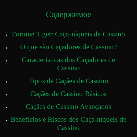
Содержимое
Fortune Tiger: Caça-níqueis de Cassino
O que são Caçadores de Cassino?
Características dos Caçadores de
Cassino
Tipos de Caçães de Cassino
Caçães de Cassino Básicos
Caçães de Cassino Avançados
Benefícios e Riscos dos Caça-níqueis de
Cassino