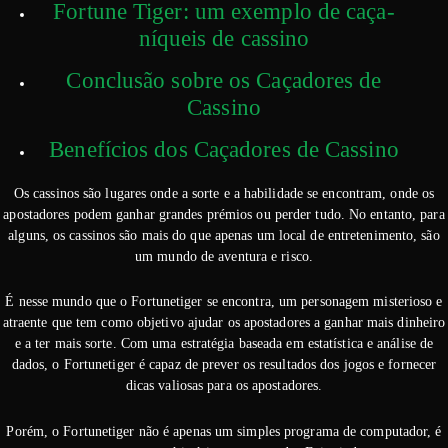
Fortune Tiger: um exemplo de caça-
níqueis de cassino
Conclusão sobre os Caçadores de
Cassino
Benefícios dos Caçadores de Cassino
Os cassinos são lugares onde a sorte e a habilidade se encontram, onde os
apostadores podem ganhar grandes prémios ou perder tudo. No entanto, para
alguns, os cassinos são mais do que apenas um local de entretenimento, são
um mundo de aventura e risco.
É nesse mundo que o Fortunetiger se encontra, um personagem misterioso e
atraente que tem como objetivo ajudar os apostadores a ganhar mais dinheiro
e a ter mais sorte. Com uma estratégia baseada em estatística e análise de
dados, o Fortunetiger é capaz de prever os resultados dos jogos e fornecer
dicas valiosas para os apostadores.
Porém, o Fortunetiger não é apenas um simples programa de computador, é