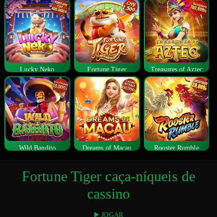
Lucky Neko
Fortune Tiger
Treasures of Aztec
Wild Bandito
Dreams of Macau
Rooster Rumble
Fortune Tiger caça-níqueis de
cassino
▶️ JOGAR