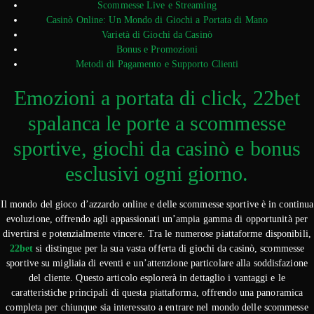
Scommesse Live e Streaming
Casinò Online: Un Mondo di Giochi a Portata di Mano
Varietà di Giochi da Casinò
Bonus e Promozioni
Metodi di Pagamento e Supporto Clienti
Emozioni a portata di click, 22bet
spalanca le porte a scommesse
sportive, giochi da casinò e bonus
esclusivi ogni giorno.
Il mondo del gioco d’azzardo online e delle scommesse sportive è in continua
evoluzione, offrendo agli appassionati un’ampia gamma di opportunità per
divertirsi e potenzialmente vincere. Tra le numerose piattaforme disponibili,
22bet
si distingue per la sua vasta offerta di giochi da casinò, scommesse
sportive su migliaia di eventi e un’attenzione particolare alla soddisfazione
del cliente. Questo articolo esplorerà in dettaglio i vantaggi e le
caratteristiche principali di questa piattaforma, offrendo una panoramica
completa per chiunque sia interessato a entrare nel mondo delle scommesse