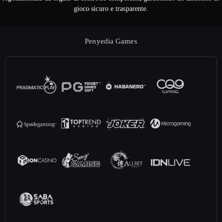
gioco sicuro e trasparente.
Penyedia Games