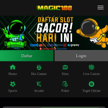
Beranda
Slot Online
Live Casino
Sportsbook
Arcade
Togel Online
Daftar
Login
Poker
Whatsapp
Home
Hot Games
Slots
Live Casino
Telegram
Sports
Arcade
Poker
Togel Online
Livechat