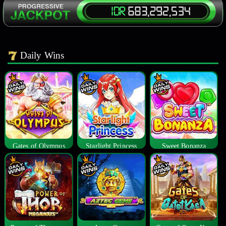
Daily Wins
Gates of Olympus
Starlight Princess
Sweet Bonanza