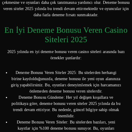
çekmesine ve oyunları daha çok tanıtmasına yardımcı olur. Deneme bonusu
veren siteler 2025 yılında bu trendi devam ettirmektedir ve oyuncular için
daha fazla deneme fırsatı sunmaktadır.
En İyi Deneme Bonusu Veren Casino
Siteleri 2025
2025 yılında en iyi deneme bonusu veren casino siteleri arasında bazı
örnekler şunlardır:
Deneme Bonusu Veren Siteler 2025: Bu sitelerden herhangi
birine kaydolduğunuzda, deneme bonusu ile yeni oyun alanınıza
giriş yapabilirsiniz. Bu, oyunları deneyimlemek için harcamanızı
önlemeden deneme bonusu veren sitelerdir.
Deneme Bonusu Gündeme: Her yıl değişen koşullara ve
politikaya göre, deneme bonusu veren siteler 2025 yılında da bu
trendi devam ettiriyor. Bu nedenle, güncel bilgiye sahip olmak
önemlidir.
Deneme Bonusu Veren Siteler: Bu sitelerden bazıları, yeni
kayıtlar için %100 deneme bonusu sunuyor. Bu, oyunları