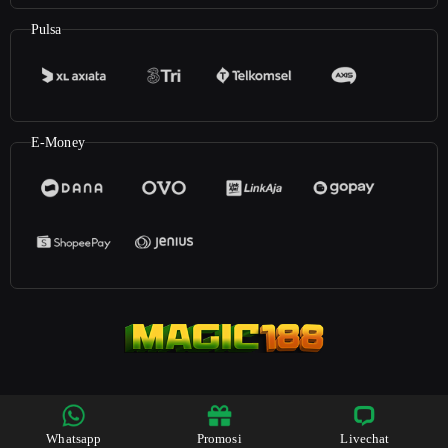
Pulsa
E-Money
©2023
Magic188
. All rights reserved | 18+
Whatsapp
Promosi
Livechat