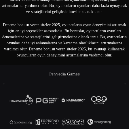
artırmalarına yardımcı olur. Bu, oyuncuların oyunları daha fazla oynayarak
ve stratejilerini geliştirebilmesine olanak tanır.
Deneme bonusu veren siteler 2025, oyuncuların oyun deneyimini artırmak
için en iyi seçenekler arasındadır. Bu bonuslar, oyuncuların oyunları
denemelerine ve stratejilerini geliştirmelerine olanak tanır. Bu, oyuncuların
oyunları daha iyi anlamalarına ve kazanma olasılıklarını artırmalarına
yardımcı olur. Deneme bonusu veren siteler 2025, bu avantajı kullanarak
oyuncuların oyun deneyimini artırmalarına yardımcı olur.
Penyedia Games