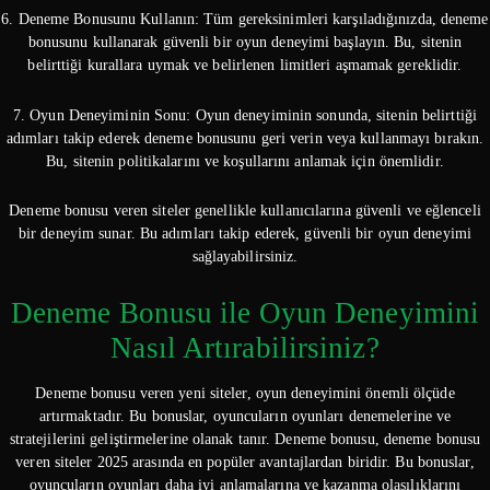
6. Deneme Bonusunu Kullanın: Tüm gereksinimleri karşıladığınızda, deneme
bonusunu kullanarak güvenli bir oyun deneyimi başlayın. Bu, sitenin
belirttiği kurallara uymak ve belirlenen limitleri aşmamak gereklidir.
7. Oyun Deneyiminin Sonu: Oyun deneyiminin sonunda, sitenin belirttiği
adımları takip ederek deneme bonusunu geri verin veya kullanmayı bırakın.
Bu, sitenin politikalarını ve koşullarını anlamak için önemlidir.
Deneme bonusu veren siteler genellikle kullanıcılarına güvenli ve eğlenceli
bir deneyim sunar. Bu adımları takip ederek, güvenli bir oyun deneyimi
sağlayabilirsiniz.
Deneme Bonusu ile Oyun Deneyimini
Nasıl Artırabilirsiniz?
Deneme bonusu veren yeni siteler, oyun deneyimini önemli ölçüde
artırmaktadır. Bu bonuslar, oyuncuların oyunları denemelerine ve
stratejilerini geliştirmelerine olanak tanır. Deneme bonusu, deneme bonusu
veren siteler 2025 arasında en popüler avantajlardan biridir. Bu bonuslar,
oyuncuların oyunları daha iyi anlamalarına ve kazanma olasılıklarını