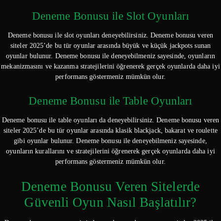
Deneme Bonusu ile Slot Oyunları
Deneme bonusu ile slot oyunları deneyebilirsiniz. Deneme bonusu veren
siteler 2025’de bu tür oyunlar arasında büyük ve küçük jackpots sunan
oyunlar bulunur. Deneme bonusu ile deneyebilmeniz sayesinde, oyunların
mekanizmasını ve kazanma stratejilerini öğrenerek gerçek oyunlarda daha iyi
performans göstermeniz mümkün olur.
Deneme Bonusu ile Table Oyunları
Deneme bonusu ile table oyunları da deneyebilirsiniz. Deneme bonusu veren
siteler 2025’de bu tür oyunlar arasında klasik blackjack, bakarat ve roulette
gibi oyunlar bulunur. Deneme bonusu ile deneyebilmeniz sayesinde,
oyunların kurallarını ve stratejilerini öğrenerek gerçek oyunlarda daha iyi
performans göstermeniz mümkün olur.
Deneme Bonusu Veren Sitelerde
Güvenli Oyun Nasıl Başlatılır?