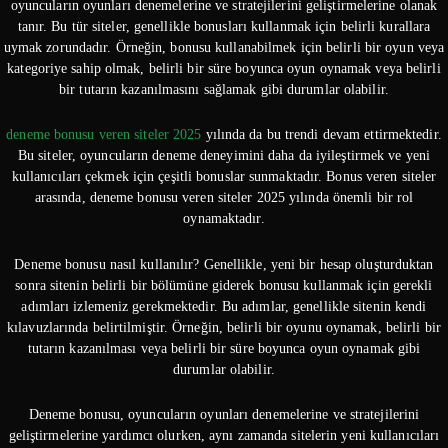
oyuncuların oyunları denemelerine ve stratejilerini geliştirmelerine olanak
tanır. Bu tür siteler, genellikle bonusları kullanmak için belirli kurallara
uymak zorundadır. Örneğin, bonusu kullanabilmek için belirli bir oyun veya
kategoriye sahip olmak, belirli bir süre boyunca oyun oynamak veya belirli
bir tutarın kazanılmasını sağlamak gibi durumlar olabilir.
deneme bonusu veren siteler 2025
yılında da bu trendi devam ettirmektedir.
Bu siteler, oyuncuların deneme deneyimini daha da iyileştirmek ve yeni
kullanıcıları çekmek için çeşitli bonuslar sunmaktadır. Bonus veren siteler
arasında, deneme bonusu veren siteler 2025 yılında önemli bir rol
oynamaktadır.
Deneme bonusu nasıl kullanılır? Genellikle, yeni bir hesap oluşturduktan
sonra sitenin belirli bir bölümüne giderek bonusu kullanmak için gerekli
adımları izlemeniz gerekmektedir. Bu adımlar, genellikle sitenin kendi
kılavuzlarında belirtilmiştir. Örneğin, belirli bir oyunu oynamak, belirli bir
tutarın kazanılması veya belirli bir süre boyunca oyun oynamak gibi
durumlar olabilir.
Deneme bonusu, oyuncuların oyunları denemelerine ve stratejilerini
geliştirmelerine yardımcı olurken, aynı zamanda sitelerin yeni kullanıcıları