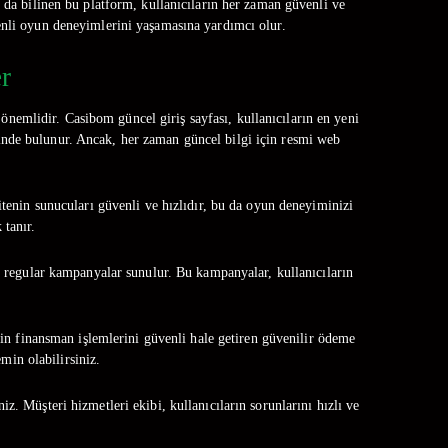
a da bilinen bu platform, kullanıcıların her zaman güvenli ve
enli oyun deneyimlerini yaşamasına yardımcı olur.
r
 önemlidir. Casibom güncel giriş sayfası, kullanıcıların en yeni
esinde bulunur. Ancak, her zaman güncel bilgi için resmi web
Sitenin sunucuları güvenli ve hızlıdır, bu da oyun deneyiminizi
 tanır.
in regular kampanyalar sunulur. Bu kampanyalar, kullanıcıların
enin finansman işlemlerini güvenli hale getiren güvenilir ödeme
min olabilirsiniz.
z. Müşteri hizmetleri ekibi, kullanıcıların sorunlarını hızlı ve