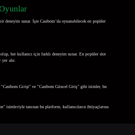
 Oyunlar
l bir deneyim sunar. İşte Casibom’da oynanabilecek en popüler
olup, her kullanıcı için farklı deneyim sunar. En popüler slot
 yer alır.
. “Casibom Girişi” ve “Casibom Güncel Giriş” gibi isimler, bu
 isimleriyle tanınan bu platform, kullanıcıların ihtiyaçlarına