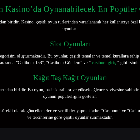
 Kasino’da Oynanabilecek En Popüler
an biridir. Kasino, çeşitli oyun türlerinden yararlanarak her kullanıcıya öze
oyunlar:
Slot Oyunları
orisini oluşturmaktadır. Bu oyunlar, çeşitli temalar ve temel kurallara sahip 
 arasında “Cadibom 158”, “Casibom Gündem” ve ”
casibom giriş
” gibi isimler
Kağıt Taş Kağıt Oyunları
ından biridir. Bu oyun, basit kurallara ve yüksek eğlence seviyesine sahiptir
oyunun popülerliğini gösterir.
sürekli olarak güncellemeler ve yenilikler yapmaktadır. “Casibom” ve “Casibon”
ve tercihlerine göre çeşitli oyunlar sunmaktadır.