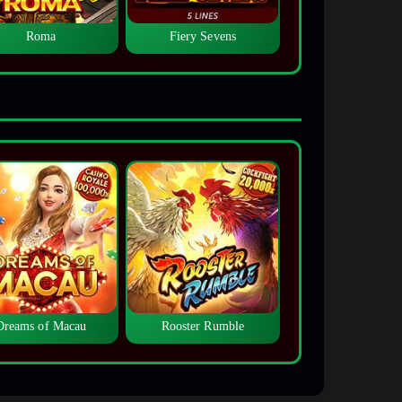
Roma
Fiery Sevens
Dreams of Macau
Rooster Rumble