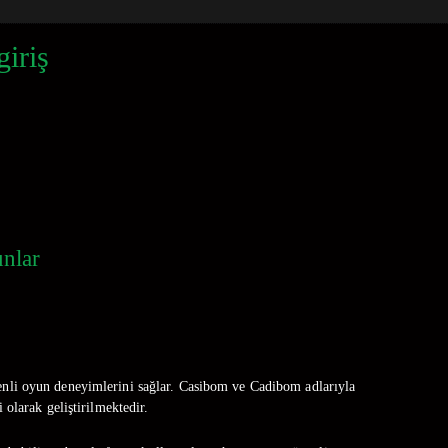
iriş
nlar
venli oyun deneyimlerini sağlar. Casibom ve Cadibom adlarıyla
olarak geliştirilmektedir.