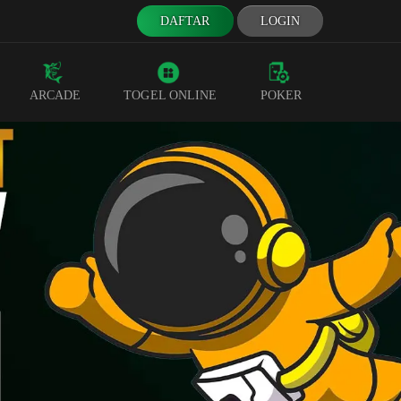
DAFTAR
LOGIN
ARCADE
TOGEL ONLINE
POKER