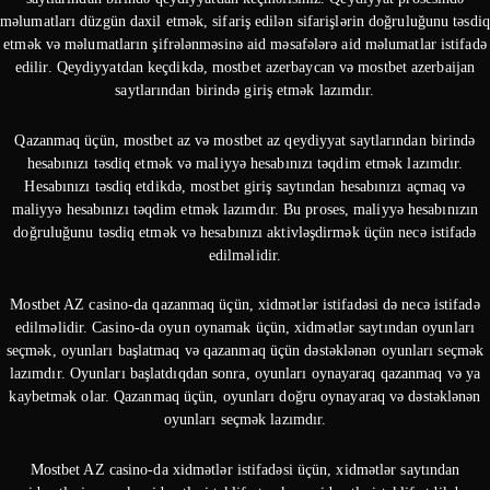
məlumatları düzgün daxil etmək, sifariş edilən sifarişlərin doğruluğunu təsdiq
etmək və məlumatların şifrələnməsinə aid məsafələrə aid məlumatlar istifadə
edilir. Qeydiyyatdan keçdikdə, mostbet azerbaycan və mostbet azerbaijan
saytlarından birində giriş etmək lazımdır.
Qazanmaq üçün, mostbet az və mostbet az qeydiyyat saytlarından birində
hesabınızı təsdiq etmək və maliyyə hesabınızı təqdim etmək lazımdır.
Hesabınızı təsdiq etdikdə, mostbet giriş saytından hesabınızı açmaq və
maliyyə hesabınızı təqdim etmək lazımdır. Bu proses, maliyyə hesabınızın
doğruluğunu təsdiq etmək və hesabınızı aktivləşdirmək üçün necə istifadə
edilməlidir.
Mostbet AZ casino-da qazanmaq üçün, xidmətlər istifadəsi də necə istifadə
edilməlidir. Casino-da oyun oynamak üçün, xidmətlər saytından oyunları
seçmək, oyunları başlatmaq və qazanmaq üçün dəstəklənən oyunları seçmək
lazımdır. Oyunları başlatdıqdan sonra, oyunları oynayaraq qazanmaq və ya
kaybetmək olar. Qazanmaq üçün, oyunları doğru oynayaraq və dəstəklənən
oyunları seçmək lazımdır.
Mostbet AZ casino-da xidmətlər istifadəsi üçün, xidmətlər saytından