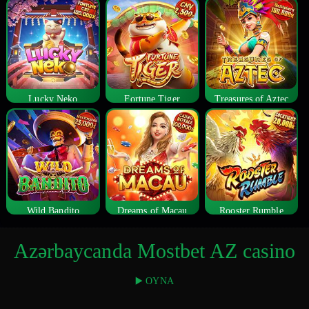
Lucky Neko
Fortune Tiger
Treasures of Aztec
Wild Bandito
Dreams of Macau
Rooster Rumble
Azərbaycanda Mostbet AZ casino
▶️ OYNA