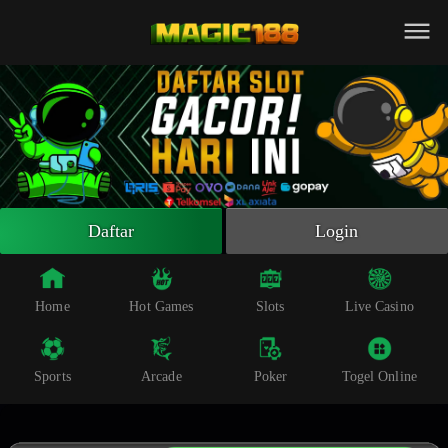
Beranda
Slot Online
Live Casino
Sportsbook
Arcade
Togel Online
Daftar
Login
Poker
Whatsapp
Home
Hot Games
Slots
Live Casino
Telegram
Sports
Arcade
Poker
Togel Online
Livechat