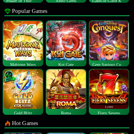
Power of Thor Megaways
Aztec Gems
Gates of Gatot Kaca
Popular Games
Mahjong Ways
Koi Gate
Gem Saviour Conquest
Gold Blitz
Roma
Fiery Sevens
Hot Games