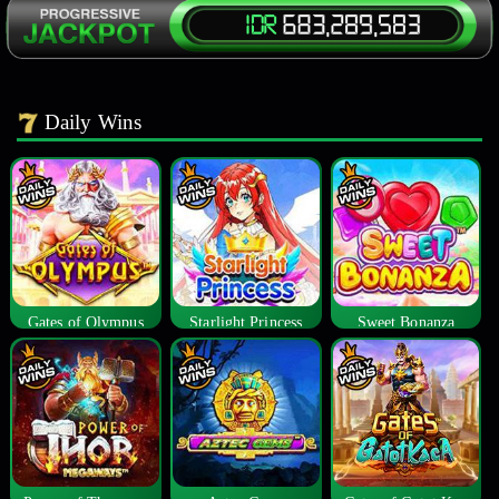
Daily Wins
Gates of Olympus
Starlight Princess
Sweet Bonanza