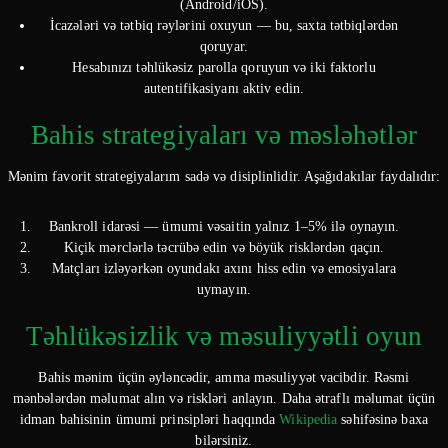
(Android/iOS).
İcazələri və tətbiq rəylərini oxuyun — bu, saxta tətbiqlərdən
qoruyar.
Hesabınızı təhlükəsiz parolla qoruyun və iki faktorlu
autentifikasiyanı aktiv edin.
Bahis strategiyaları və məsləhətlər
Mənim favorit strategiyalarım sadə və disiplinlidir. Aşağıdakılar faydalıdır:
Bankroll idarəsi — ümumi vəsaitin yalnız 1–5% ilə oynayın.
Kiçik mərclərlə təcrübə edin və böyük risklərdən qaçın.
Matçları izləyərkən oyundakı axını hiss edin və emosiyalara
uymayın.
Təhlükəsizlik və məsuliyyətli oyun
Bahis mənim üçün əyləncədir, amma məsuliyyət vacibdir. Rəsmi
mənbələrdən məlumat alın və riskləri anlayın. Daha ətraflı məlumat üçün
idman bahisinin ümumi prinsipləri haqqında
Wikipedia
səhifəsinə baxa
bilərsiniz.