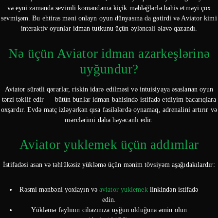
və eyni zamanda sevimli komandama kiçik məbləğlərlə bahis etməyi çox
sevmişəm. Bu ehtiras məni onlayn oyun dünyasına da gətirdi və Aviator kimi
interaktiv oyunlar idman tutkunu üçün əyləncəli əlavə qazandı.
Nə üçün Aviator idman azarkeşlərinə
uyğundur?
Aviator sürətli qərarlar, riskin idarə edilməsi və intuisiyaya əsaslanan oyun
tərzi təklif edir — bütün bunlar idman bahisində istifadə etdiyim bacarıqlara
oxşardır. Evdə matç izləyərkən qısa fasilələrdə oynamaq, adrenalini artırır və
mərclərimi daha həyəcanlı edir.
Aviator yuklemek üçün addımlar
İstifadəsi asan və təhlükəsiz yükləmə üçün mənim tövsiyəm aşağıdakılardır:
Rəsmi mənbəni yoxlayın və
aviator yuklemek
linkindən istifadə
edin.
Yükləmə faylının cihazınıza uyğun olduğuna əmin olun