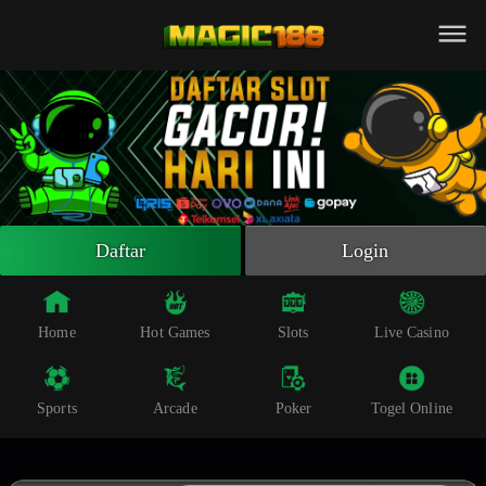
Beranda
Slot Online
Live Casino
Sportsbook
Arcade
Togel Online
Daftar
Login
Poker
Whatsapp
Home
Hot Games
Slots
Live Casino
Telegram
Sports
Arcade
Poker
Togel Online
Livechat