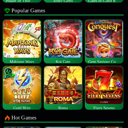
Power of Thor Megaways
Aztec Gems
Gates of Gatot Kaca
Popular Games
Mahjong Ways
Koi Gate
Gem Saviour Conquest
Gold Blitz
Roma
Fiery Sevens
Hot Games