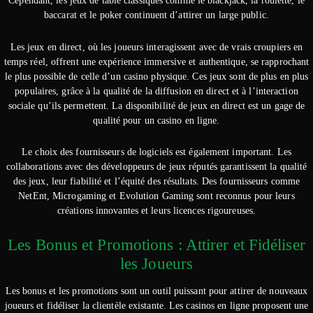
Cependant, les jeux de table classiques comme le blackjack, la roulette, le
baccarat et le poker continuent d’attirer un large public.
Les jeux en direct, où les joueurs interagissent avec de vrais croupiers en
temps réel, offrent une expérience immersive et authentique, se rapprochant
le plus possible de celle d’un casino physique. Ces jeux sont de plus en plus
populaires, grâce à la qualité de la diffusion en direct et à l’interaction
sociale qu’ils permettent. La disponibilité de jeux en direct est un gage de
qualité pour un casino en ligne.
Le choix des fournisseurs de logiciels est également important. Les
collaborations avec des développeurs de jeux réputés garantissent la qualité
des jeux, leur fiabilité et l’équité des résultats. Des fournisseurs comme
NetEnt, Microgaming et Evolution Gaming sont reconnus pour leurs
créations innovantes et leurs licences rigoureuses.
Les Bonus et Promotions : Attirer et Fidéliser
les Joueurs
Les bonus et les promotions sont un outil puissant pour attirer de nouveaux
joueurs et fidéliser la clientèle existante. Les casinos en ligne proposent une