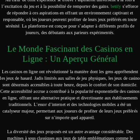
l’excitation du jeu et à la possibilité de remporter des gains.
betify
s’efforce
de répondre à ces aspirations en offrant un environnement captivant et
responsable, où les joueurs peuvent profiter de leurs jeux préférés en toute
sérénité. La plateforme est conçue pour s’adapter à différents profils de
joueurs, des débutants aux parieurs expérimentés.
Le Monde Fascinant des Casinos en
Ligne : Un Aperçu Général
Les casinos en ligne ont révolutionné la manière dont les gens appréhendent
les jeux de hasard. Jadis limités aux salles de jeu physiques, les jeux de casino
sont désormais accessibles à toute heure, depuis le confort de son domicile.
Cette accessibilité accrue a contribué à la popularité exponentielle des casinos
en ligne, offrant une alternative pratique et divertissante aux établissements
traditionnels. L’essor d’internet et des technologies mobiles a été un
catalyseur majeur, permettant aux joueurs de profiter de leurs jeux préférés
sur n’importe quel appareil.
La diversité des jeux proposés est un autre avantage considérable. Des
machines à sous classiques aux jeux de table emblématiques comme le