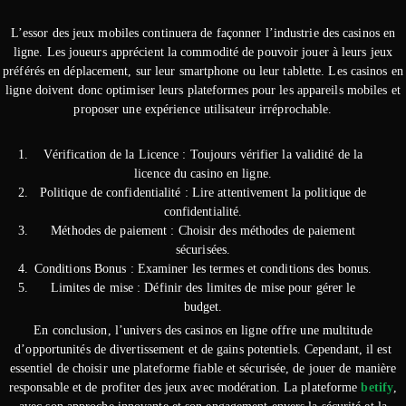
L’essor des jeux mobiles continuera de façonner l’industrie des casinos en
ligne. Les joueurs apprécient la commodité de pouvoir jouer à leurs jeux
préférés en déplacement, sur leur smartphone ou leur tablette. Les casinos en
ligne doivent donc optimiser leurs plateformes pour les appareils mobiles et
proposer une expérience utilisateur irréprochable.
Vérification de la Licence : Toujours vérifier la validité de la
licence du casino en ligne.
Politique de confidentialité : Lire attentivement la politique de
confidentialité.
Méthodes de paiement : Choisir des méthodes de paiement
sécurisées.
Conditions Bonus : Examiner les termes et conditions des bonus.
Limites de mise : Définir des limites de mise pour gérer le
budget.
En conclusion, l’univers des casinos en ligne offre une multitude
d’opportunités de divertissement et de gains potentiels. Cependant, il est
essentiel de choisir une plateforme fiable et sécurisée, de jouer de manière
responsable et de profiter des jeux avec modération. La plateforme
betify
,