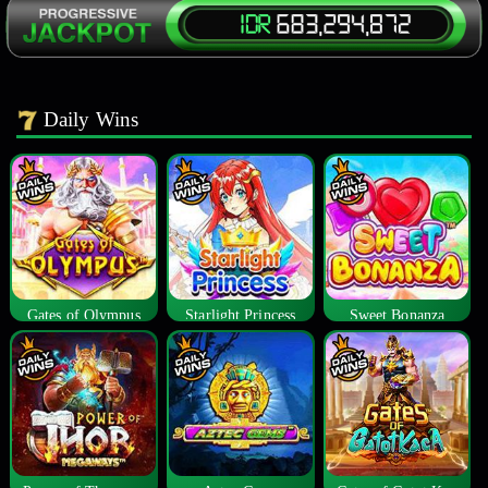
Daily Wins
Gates of Olympus
Starlight Princess
Sweet Bonanza