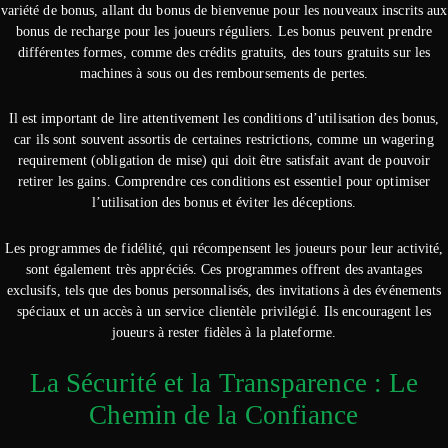
variété de bonus, allant du bonus de bienvenue pour les nouveaux inscrits aux
bonus de recharge pour les joueurs réguliers. Les bonus peuvent prendre
différentes formes, comme des crédits gratuits, des tours gratuits sur les
machines à sous ou des remboursements de pertes.
Il est important de lire attentivement les conditions d’utilisation des bonus,
car ils sont souvent assortis de certaines restrictions, comme un wagering
requirement (obligation de mise) qui doit être satisfait avant de pouvoir
retirer les gains. Comprendre ces conditions est essentiel pour optimiser
l’utilisation des bonus et éviter les déceptions.
Les programmes de fidélité, qui récompensent les joueurs pour leur activité,
sont également très appréciés. Ces programmes offrent des avantages
exclusifs, tels que des bonus personnalisés, des invitations à des événements
spéciaux et un accès à un service clientèle privilégié. Ils encouragent les
joueurs à rester fidèles à la plateforme.
La Sécurité et la Transparence : Le
Chemin de la Confiance