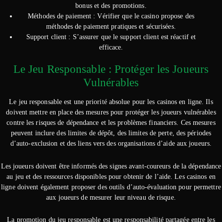
bonus et des promotions.
Méthodes de paiement : Vérifier que le casino propose des
méthodes de paiement pratiques et sécurisées.
Support client : S’assurer que le support client est réactif et
efficace.
Le Jeu Responsable : Protéger les Joueurs
Vulnérables
Le jeu responsable est une priorité absolue pour les casinos en ligne. Ils
doivent mettre en place des mesures pour protéger les joueurs vulnérables
contre les risques de dépendance et les problèmes financiers. Ces mesures
peuvent inclure des limites de dépôt, des limites de perte, des périodes
d’auto-exclusion et des liens vers des organisations d’aide aux joueurs.
Les joueurs doivent être informés des signes avant-coureurs de la dépendance
au jeu et des ressources disponibles pour obtenir de l’aide. Les casinos en
ligne doivent également proposer des outils d’auto-évaluation pour permettre
aux joueurs de mesurer leur niveau de risque.
La promotion du jeu responsable est une responsabilité partagée entre les