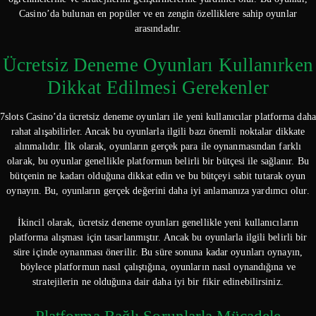
Casino’da bulunan en popüler ve en zengin özelliklere sahip oyunlar
arasındadır.
Ücretsiz Deneme Oyunları Kullanırken
Dikkat Edilmesi Gerekenler
7slots Casino’da ücretsiz deneme oyunları ile yeni kullanıcılar platforma daha
rahat alışabilirler. Ancak bu oyunlarla ilgili bazı önemli noktalar dikkate
alınmalıdır. İlk olarak, oyunların gerçek para ile oynanmasından farklı
olarak, bu oyunlar genellikle platformun belirli bir bütçesi ile sağlanır. Bu
bütçenin ne kadarı olduğuna dikkat edin ve bu bütçeyi sabit tutarak oyun
oynayın. Bu, oyunların gerçek değerini daha iyi anlamanıza yardımcı olur.
İkincil olarak, ücretsiz deneme oyunları genellikle yeni kullanıcıların
platforma alışması için tasarlanmıştır. Ancak bu oyunlarla ilgili belirli bir
süre içinde oynanması önerilir. Bu süre sonuna kadar oyunları oynayın,
böylece platformun nasıl çalıştığına, oyunların nasıl oynandığına ve
stratejilerin ne olduğuna dair daha iyi bir fikir edinebilirsiniz.