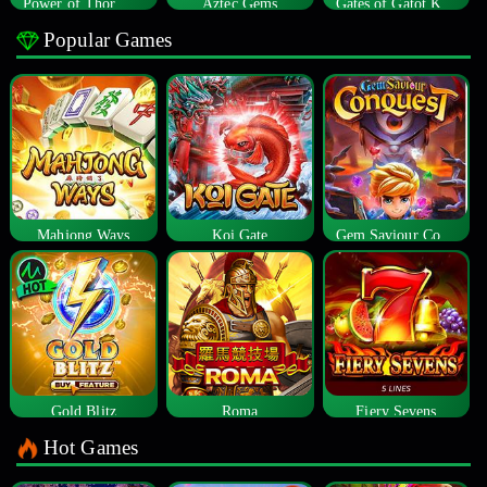
Power of Thor Megaways
Aztec Gems
Gates of Gatot Kaca
Popular Games
Mahjong Ways
Koi Gate
Gem Saviour Conquest
Gold Blitz
Roma
Fiery Sevens
Hot Games