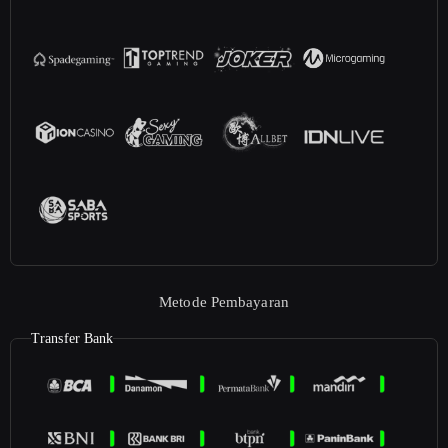
Metode Pembayaran
Transfer Bank