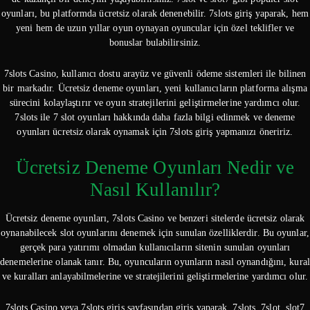
oyunları, bu platformda ücretsiz olarak denenebilir. 7slots giriş yaparak, hem
yeni hem de uzun yıllar oyun oynayan oyuncular için özel teklifler ve
bonuslar bulabilirsiniz.
7slots Casino, kullanıcı dostu arayüz ve güvenli ödeme sistemleri ile bilinen
bir markadır. Ücretsiz deneme oyunları, yeni kullanıcıların platforma alışma
sürecini kolaylaştırır ve oyun stratejilerini geliştirmelerine yardımcı olur.
7slots ile 7 slot oyunları hakkında daha fazla bilgi edinmek ve deneme
oyunları ücretsiz olarak oynamak için 7slots giriş yapmanızı öneririz.
Ücretsiz Deneme Oyunları Nedir ve
Nasıl Kullanılır?
Ücretsiz deneme oyunları, 7slots Casino ve benzeri sitelerde ücretsiz olarak
oynanabilecek slot oyunlarını denemek için sunulan özelliklerdir. Bu oyunlar,
gerçek para yatırımı olmadan kullanıcıların sitenin sunulan oyunları
denemelerine olanak tanır. Bu, oyuncuların oyunların nasıl oynandığını, kural
ve kuralları anlayabilmelerine ve stratejilerini geliştirmelerine yardımcı olur.
7slots Casino veya 7slots giriş sayfasından giriş yaparak, 7slots, 7slot, slot7