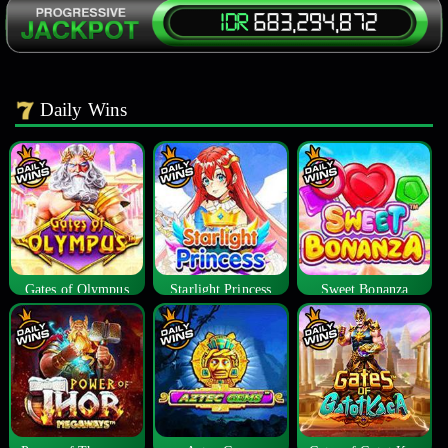
Daily Wins
Gates of Olympus
Starlight Princess
Sweet Bonanza