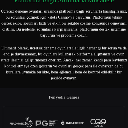
Platforma Bağlı Sorunlarla Mücadele
Ücretsiz deneme oyunları sırasında platforma bağlı sorunlarla karşılaşırsanız,
bu sorunları çözmek için 7slots Casino’ya başvurun. Platformun teknik
destek ekibi, sorunları hızlı ve etkin bir şekilde çözme konusunda deneyimli
olabilir. Bu nedenle, sorunlarla karşılaşırsanız, platformun destek sistemine
başvurun ve problemi çözün.
Ültimatif olarak, ücretsiz deneme oyunları ile ilgili herhangi bir sorun ya da
endişe duymazsanız, bu oyunları kullanarak platforma alışmanızı ve oyun
stratejilerinizi geliştirmenizi öneririz. Ancak, her zaman kendi para kaybınızı
kontrol etmeye özen gösterin ve oyunları gerçek para ile oynarken de bu
kurallara uymakla birlikte, hem eğlenceli hem de kontrol edilebilir bir
şekilde oynayın.
Penyedia Games