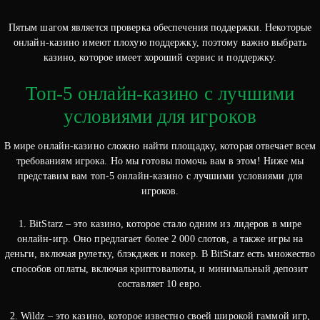
Пятым шагом является проверка обеспечения поддержки. Некоторые
онлайн-казино имеют плохую поддержку, поэтому важно выбрать
казино, которое имеет хороший сервис и поддержку.
Топ-5 онлайн-казино с лучшими
условиями для игроков
В мире онлайн-казино сложно найти площадку, которая отвечает всем
требованиям игрока. Но мы готовы помочь вам в этом! Ниже мы
представим вам топ-5 онлайн-казино с лучшими условиями для
игроков.
1. BitStarz – это казино, которое стало одним из лидеров в мире
онлайн-игр. Оно предлагает более 2 000 слотов, а также игры на
деньги, включая рулетку, блэкджек и покер. В BitStarz есть множество
способов оплаты, включая криптовалюты, и минимальный депозит
составляет 10 евро.
2. Wildz – это казино, которое известно своей широкой гаммой игр,