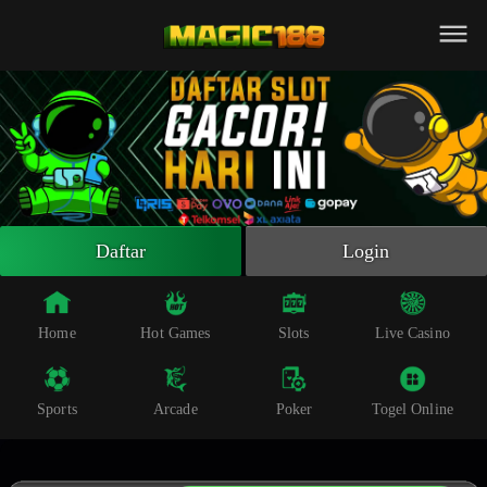
Beranda
Slot Online
Live Casino
Sportsbook
Arcade
Togel Online
Daftar
Login
Poker
Whatsapp
Home
Hot Games
Slots
Live Casino
Telegram
Sports
Arcade
Poker
Togel Online
Livechat