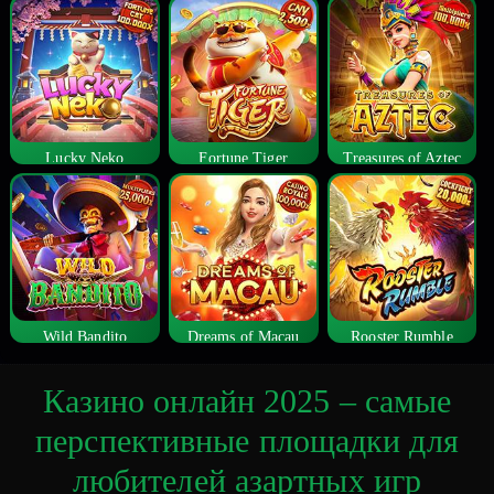
Lucky Neko
Fortune Tiger
Treasures of Aztec
Wild Bandito
Dreams of Macau
Rooster Rumble
Казино онлайн 2025 – самые
перспективные площадки для
любителей азартных игр