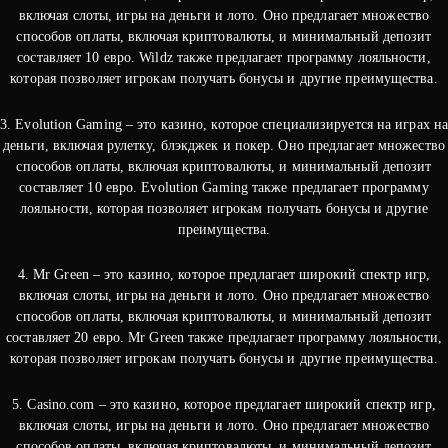
включая слоты, игры на деньги и лото. Оно предлагает множество
способов оплаты, включая криптовалюты, и минимальный депозит
составляет 10 евро. Wildz также предлагает программу лояльности,
которая позволяет игрокам получать бонусы и другие преимущества.
3. Evolution Gaming – это казино, которое специализируется на играх н
деньги, включая рулетку, блэкджек и покер. Оно предлагает множество
способов оплаты, включая криптовалюты, и минимальный депозит
составляет 10 евро. Evolution Gaming также предлагает программу
лояльности, которая позволяет игрокам получать бонусы и другие
преимущества.
4. Mr Green – это казино, которое предлагает широкий спектр игр,
включая слоты, игры на деньги и лото. Оно предлагает множество
способов оплаты, включая криптовалюты, и минимальный депозит
составляет 20 евро. Mr Green также предлагает программу лояльности,
которая позволяет игрокам получать бонусы и другие преимущества.
5. Casino.com – это казино, которое предлагает широкий спектр игр,
включая слоты, игры на деньги и лото. Оно предлагает множество
способов оплаты, включая криптовалюты, и минимальный депозит