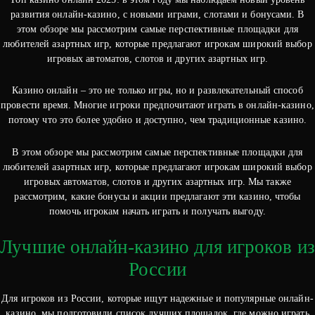
развития онлайн-казино, с новыми играми, слотами и бонусами. В
этом обзоре мы рассмотрим самые перспективные площадки для
любителей азартных игр, которые предлагают игрокам широкий выбор
игровых автоматов, слотов и других азартных игр.
Казино онлайн – это не только игры, но и развлекательный способ
провести время. Многие игроки предпочитают играть в онлайн-казино,
потому что это более удобно и доступно, чем традиционные казино.
В этом обзоре мы рассмотрим самые перспективные площадки для
любителей азартных игр, которые предлагают игрокам широкий выбор
игровых автоматов, слотов и других азартных игр. Мы также
рассмотрим, какие бонусы и акции предлагают эти казино, чтобы
помочь игрокам начать играть и получать выгоду.
Лучшие онлайн-казино для игроков из
России
Для игроков из России, которые ищут надежные и популярные онлайн-
казино, мы подготовили список лучших площадок, где можно играть