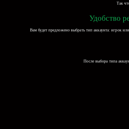
Так чт
Удобство ре
Вам будет предложено выбрать тип аккаунта: игрок ил
После выбора типа аккау