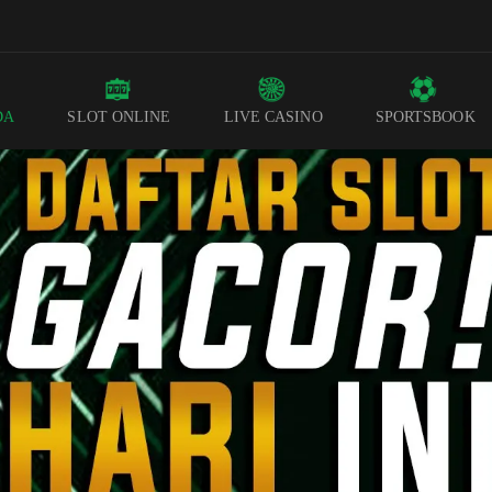
DA
SLOT ONLINE
LIVE CASINO
SPORTSBOOK