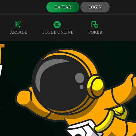
DAFTAR
LOGIN
ARCADE
TOGEL ONLINE
POKER