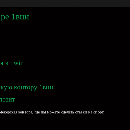
оре 1вин
я в 1win
скую контору 1вин
позит
екерская контора, где вы можете сделать ставки на спорт,