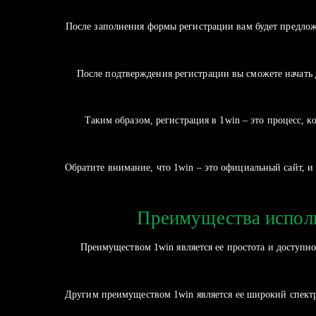
После заполнения формы регистрации вам будет предлож
После подтверждения регистрации вы сможете начать де
Таким образом, регистрация в 1win – это процесс, 
Обратите внимание, что 1win – это официальный сайт, и
Преимущества исполь
Преимуществом 1win является ее простота и доступно
Другим преимуществом 1win является ее широкий спектр у