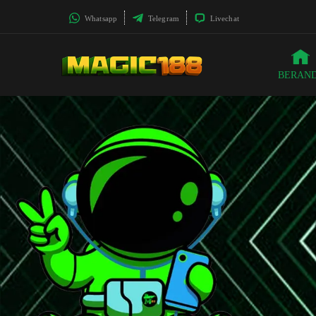
Whatsapp
Telegram
Livechat
BERAN