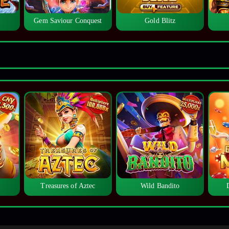
Gem Saviour Conquest
Gold Blitz
Treasures of Aztec
Wild Bandito